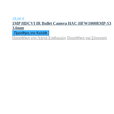
28,00 €
1MP HDCVI IR Bullet Camera HAC-HFW1000RMP-S3
3.6mm
Προσθήκη στο Καλάθι
Προσθήκη στη Λίστα Επιθυμιών
Προσθήκη για Σύγκριση