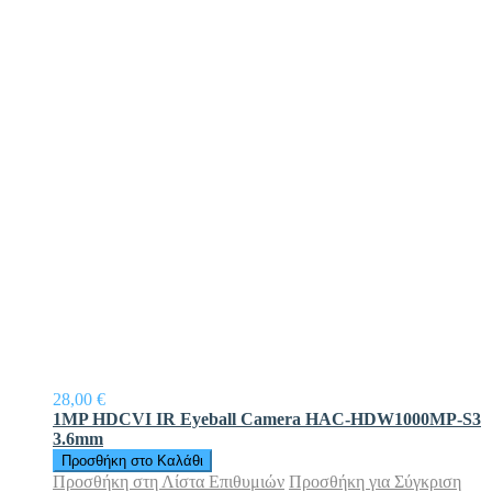
28,00 €
1MP HDCVI IR Eyeball Camera HAC-HDW1000MP-S3
3.6mm
Προσθήκη στο Καλάθι
Προσθήκη στη Λίστα Επιθυμιών
Προσθήκη για Σύγκριση