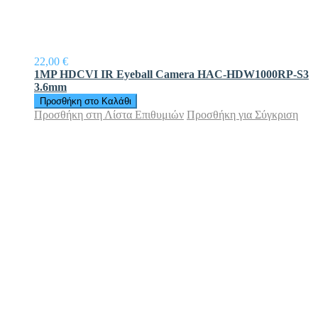
22,00 €
1MP HDCVI IR Eyeball Camera HAC-HDW1000RP-S3
3.6mm
Προσθήκη στο Καλάθι
Προσθήκη στη Λίστα Επιθυμιών
Προσθήκη για Σύγκριση