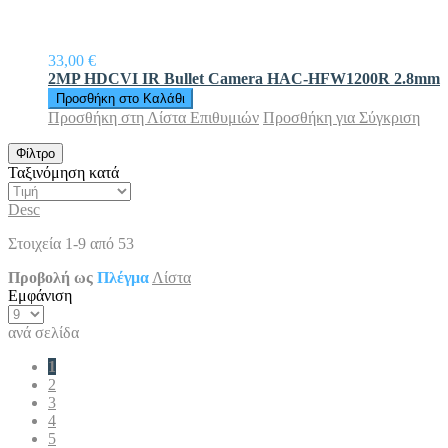
33,00 €
2MP HDCVI IR Bullet Camera HAC-HFW1200R 2.8mm
Προσθήκη στο Καλάθι
Προσθήκη στη Λίστα Επιθυμιών
Προσθήκη για Σύγκριση
Φίλτρο
Ταξινόμηση κατά
Desc
Στοιχεία
1
-
9
από
53
Προβολή ως
Πλέγμα
Λίστα
Εμφάνιση
ανά σελίδα
1
2
3
4
5