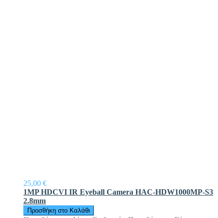
25,00 €
1MP HDCVI IR Eyeball Camera HAC-HDW1000MP-S3
2.8mm
Προσθήκη στο Καλάθι