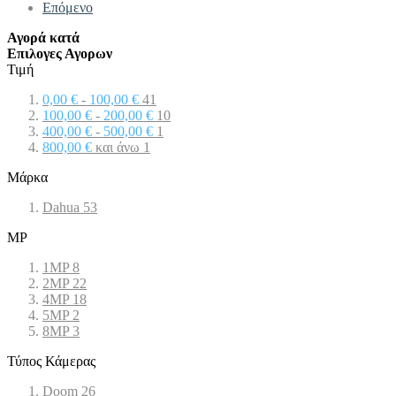
Επόμενο
Αγορά κατά
Επιλογες Αγορων
Τιμή
0,00 €
-
100,00 €
41
100,00 €
-
200,00 €
10
400,00 €
-
500,00 €
1
800,00 €
και άνω
1
Μάρκα
Dahua
53
MP
1MP
8
2MP
22
4MP
18
5MP
2
8MP
3
Τύπος Κάμερας
Doom
26