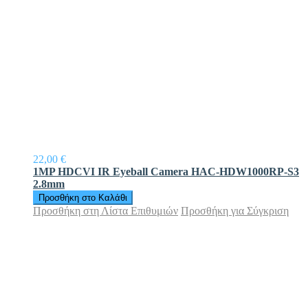
22,00 €
1MP HDCVI IR Eyeball Camera HAC-HDW1000RP-S3
2.8mm
Προσθήκη στο Καλάθι
Προσθήκη στη Λίστα Επιθυμιών
Προσθήκη για Σύγκριση