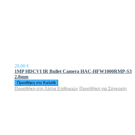
28,00 €
1MP HDCVI IR Bullet Camera HAC-HFW1000RMP-S3
2.8mm
Προσθήκη στο Καλάθι
Προσθήκη στη Λίστα Επιθυμιών
Προσθήκη για Σύγκριση