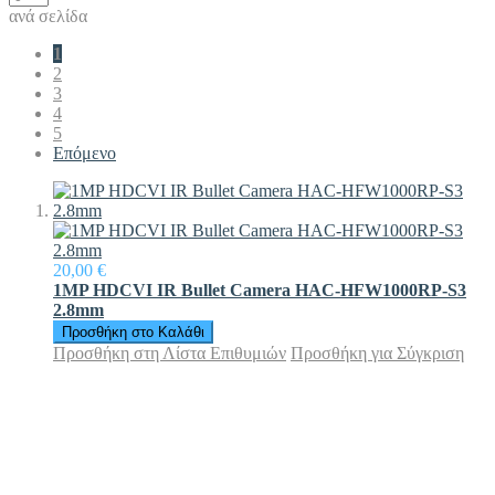
ανά σελίδα
1
2
3
4
5
Επόμενο
20,00 €
1MP HDCVI IR Bullet Camera HAC-HFW1000RP-S3
2.8mm
Προσθήκη στο Καλάθι
Προσθήκη στη Λίστα Επιθυμιών
Προσθήκη για Σύγκριση