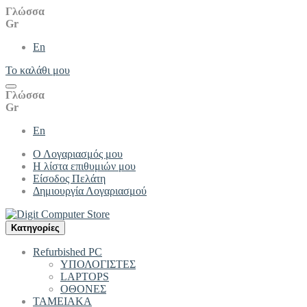
Γλώσσα
Gr
En
Το καλάθι μου
Γλώσσα
Gr
En
Ο Λογαριασμός μου
Η λίστα επιθυμιών μου
Είσοδος Πελάτη
Δημιουργία Λογαριασμού
Kατηγορίες
Refurbished PC
ΥΠΟΛΟΓΙΣΤΕΣ
LAPTOPS
ΟΘΟΝΕΣ
ΤΑΜΕΙΑΚΑ