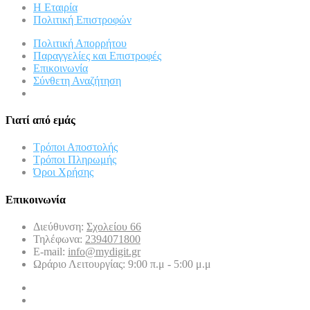
Η Εταιρία
Πολιτική Επιστροφών
Πολιτική Απορρήτου
Παραγγελίες και Επιστροφές
Επικοινωνία
Σύνθετη Αναζήτηση
Γιατί από εμάς
Τρόποι Αποστολής
Τρόποι Πληρωμής
Όροι Χρήσης
Επικοινωνία
Διεύθυνση:
Σχολείου 66
Τηλέφωνα:
2394071800
E-mail:
info@mydigit.gr
Ωράριο Λειτουργίας: 9:00 π.μ - 5:00 μ.μ