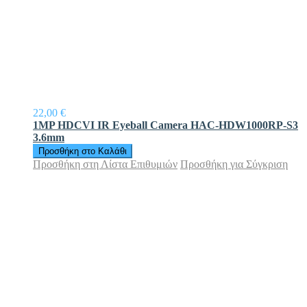
22,00 €
1MP HDCVI IR Eyeball Camera HAC-HDW1000RP-S3
3.6mm
Προσθήκη στο Καλάθι
Προσθήκη στη Λίστα Επιθυμιών
Προσθήκη για Σύγκριση