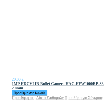
20,00 €
1MP HDCVI IR Bullet Camera HAC-HFW1000RP-S3
2.8mm
Προσθήκη στο Καλάθι
Προσθήκη στη Λίστα Επιθυμιών
Προσθήκη για Σύγκριση