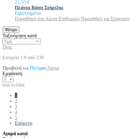
22,50 €
Πλάγια Βάση Στήριξης
Εξαντλημένο
Προσθήκη στη Λίστα Επιθυμιών
Προσθήκη για Σύγκριση
Φίλτρο
Ταξινόμηση κατά
Desc
Στοιχεία
1
-
9
από
239
Προβολή ως
Πλέγμα
Λίστα
Εμφάνιση
ανά σελίδα
1
2
3
4
5
Επόμενο
Αγορά κατά