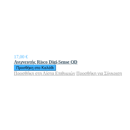
17,00 €
Ανιχνευτής Risco Digi-Sense QD
Προσθήκη στο Καλάθι
Προσθήκη στη Λίστα Επιθυμιών
Προσθήκη για Σύγκριση