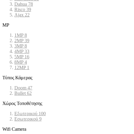
Dahua
78
Risco
39
Ajax
22
MP
1MP
8
2MP
39
3MP
8
4MP
33
5MP
16
8MP
4
12MP
1
Τύπος Κάμερας
Doom
47
Bullet
62
Χώρος Τοποθέτησης
Εξωτερικού
100
Εσωτερικού
9
Wifi Camera