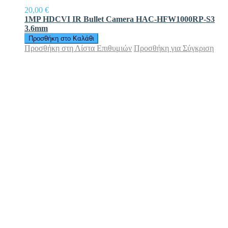
20,00 €
1MP HDCVI IR Bullet Camera HAC-HFW1000RP-S3
3.6mm
Προσθήκη στο Καλάθι
Προσθήκη στη Λίστα Επιθυμιών
Προσθήκη για Σύγκριση