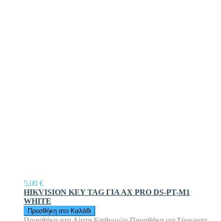
5,00 €
HIKVISION KEY TAG ΓΙΑ ΑΧ PRO DS-PT-M1
WHITE
Προσθήκη στο Καλάθι
Προσθήκη στη Λίστα Επιθυμιών
Προσθήκη για Σύγκριση