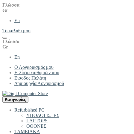
Γλώσσα
Gr
En
Το καλάθι μου
Γλώσσα
Gr
En
Ο Λογαριασμός μου
Η λίστα επιθυμιών μου
Είσοδος Πελάτη
Δημιουργία Λογαριασμού
Kατηγορίες
Refurbished PC
ΥΠΟΛΟΓΙΣΤΕΣ
LAPTOPS
ΟΘΟΝΕΣ
ΤΑΜΕΙΑΚΑ