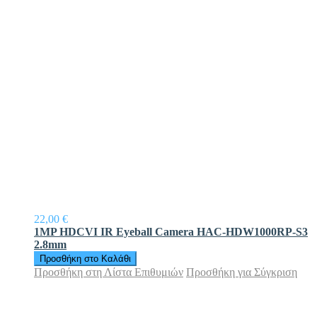
22,00 €
1MP HDCVI IR Eyeball Camera HAC-HDW1000RP-S3
2.8mm
Προσθήκη στο Καλάθι
Προσθήκη στη Λίστα Επιθυμιών
Προσθήκη για Σύγκριση