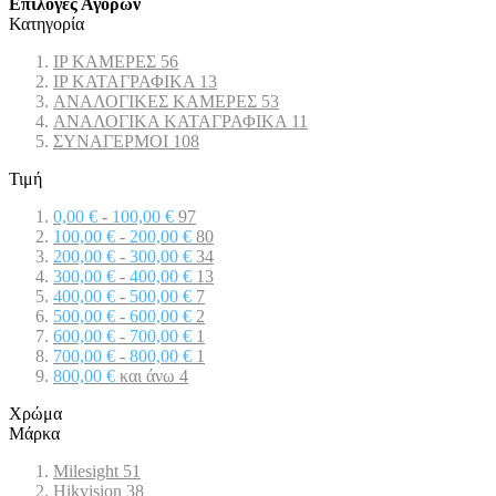
Επιλογες Αγορων
Κατηγορία
IP ΚΑΜΕΡΕΣ
56
IP ΚΑΤΑΓΡΑΦΙΚΑ
13
ΑΝΑΛΟΓΙΚΕΣ ΚΑΜΕΡΕΣ
53
ΑΝΑΛΟΓΙΚΑ ΚΑΤΑΓΡΑΦΙΚΑ
11
ΣΥΝΑΓΕΡΜΟΙ
108
Τιμή
0,00 €
-
100,00 €
97
100,00 €
-
200,00 €
80
200,00 €
-
300,00 €
34
300,00 €
-
400,00 €
13
400,00 €
-
500,00 €
7
500,00 €
-
600,00 €
2
600,00 €
-
700,00 €
1
700,00 €
-
800,00 €
1
800,00 €
και άνω
4
Χρώμα
Μάρκα
Milesight
51
Hikvision
38