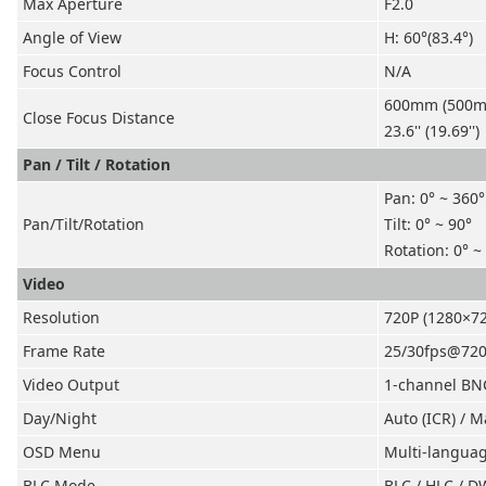
Max Aperture
F2.0
Angle of View
H: 60°(83.4°)
Focus Control
N/A
600mm (500
Close Focus Distance
23.6'' (19.69'')
Pan / Tilt / Rotation
Pan: 0° ~ 360°
Pan/Tilt/Rotation
Tilt: 0° ~ 90°
Rotation: 0° ~
Video
Resolution
720P (1280×72
Frame Rate
25/30fps@72
Video Output
1-channel BNC
Day/Nigh
t
Auto (ICR) / 
OSD Menu
Multi-langua
BLC Mode
BLC / HLC / 