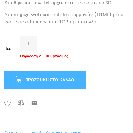
Αποθήκευση των .txt αρχείων a,b,c,d,e,s στην SD
Υποστήριξη web και mobile εφαρμογών (HTML) μέσω
web sockets πάνω από TCP πρωτόκολλο
Ποσ
Παράδοση 2 - 10 Εργάσιμες
ΠΡΟΣΘΉΚΗ ΣΤΟ ΚΑΛΆΘΙ
Γίνετε ο πρώτος που θα αξιολογήσει το προϊόν