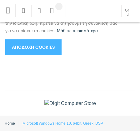
Χρησιμοποιούμε cookies για να βελτιώσουμε την
Gr
εμπειρία σας.
Για να συμμορφωθείτε με τη νέα οδηγία για
την ιδιωτική ζωή, πρέπει να ζητήσουμε τη συναίνεσή σας
για να ορίσετε τα cookies.
Μάθετε περισσότερα
.
ΑΠΟΔΟΧΉ COOKIES
Home
Microsoft Windows Home 10, 64bit, Greek, DSP