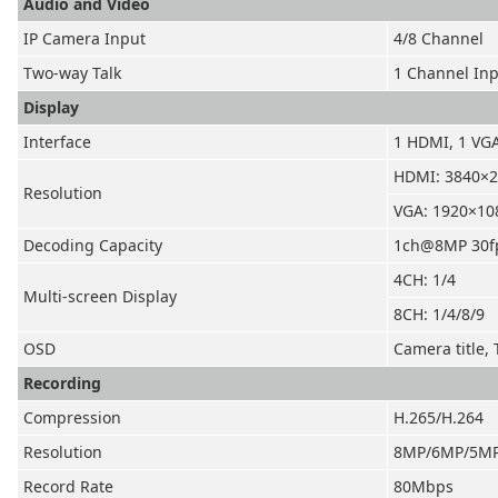
Audio and Video
IP Camera Input
4/8 Channel
Two-way Talk
1 Channel Inp
Display
Interface
1 HDMI, 1 VG
HDMI:
3840×2
Resolution
VGA: 1920×10
Decoding Capacity
1ch@8MP 30fp
4CH: 1/4
Multi-screen
Display
8CH: 1/4/8/9
OSD
Camera title,
Recording
Compression
H.265/H.264
Resolution
8MP/6MP/5MP/
Record Rate
80Mbps