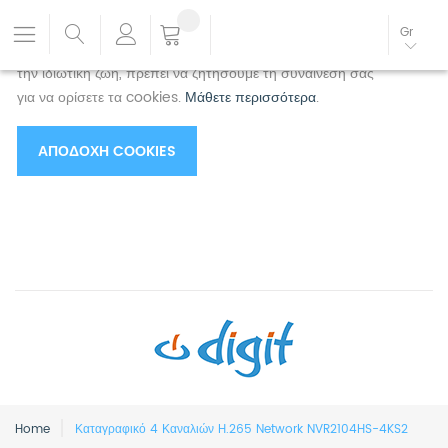
Χρησιμοποιούμε cookies για να βελτιώσουμε την
Gr
εμπειρία σας.
Για να συμμορφωθείτε με τη νέα οδηγία για
την ιδιωτική ζωή, πρέπει να ζητήσουμε τη συναίνεσή σας
για να ορίσετε τα cookies.
Μάθετε περισσότερα
.
ΑΠΟΔΟΧΉ COOKIES
Home
Καταγραφικό 4 Καναλιών H.265 Network NVR2104HS-4KS2