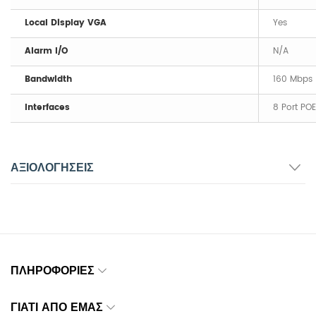
Local Display VGA
Yes
Alarm I/O
N/A
Bandwidth
160 Mbps
Interfaces
8 Port PO
ΑΞΙΟΛΟΓΉΣΕΙΣ
ΠΛΗΡΟΦΟΡΊΕΣ
ΓΙΑΤΊ ΑΠΌ ΕΜΆΣ