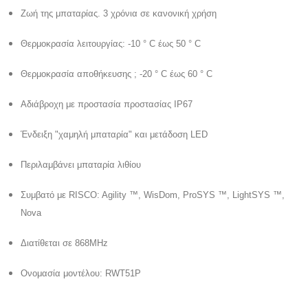
Ζωή της μπαταρίας.
3 χρόνια σε κανονική χρήση
Θερμοκρασία λειτουργίας: -10 ° C έως 50 ° C
Θερμοκρασία αποθήκευσης ;
-20 ° C έως 60 ° C
Αδιάβροχη με προστασία προστασίας IP67
Ένδειξη "χαμηλή μπαταρία" και μετάδοση LED
Περιλαμβάνει μπαταρία λιθίου
Συμβατό με RISCO: Agility ™, WisDom, ProSYS ™, LightSYS ™,
Nova
Διατίθεται σε 868MHz
Ονομασία μοντέλου: RWT51P