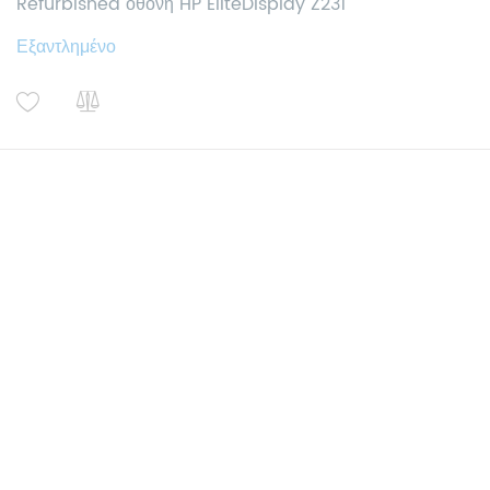
Refurbished οθόνη HP EliteDisplay Z231
Εξαντλημένο