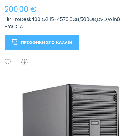
200,00 €
ΗP ProDesk400 G2 i5-4570,8GB,500GB,DVD,Win8
ProCOA
ΠΡΟΣΘΉΚΗ ΣΤΟ ΚΑΛΆΘΙ