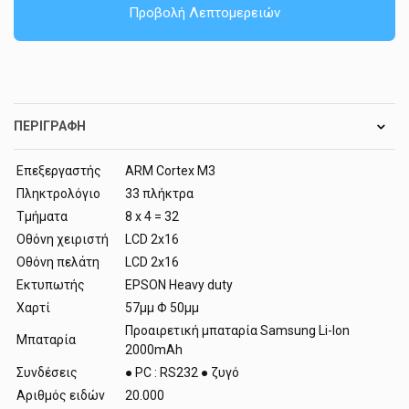
Προβολή Λεπτομερειών
ΠΕΡΙΓΡΑΦΉ
Επεξεργαστής
ARM Cortex M3
Πληκτρολόγιο
33 πλήκτρα
Τμήματα
8 x 4 = 32
Οθόνη χειριστή
LCD 2x16
Οθόνη πελάτη
LCD 2x16
Εκτυπωτής
EPSON Heavy duty
Χαρτί
57μμ Φ 50μμ
Προαιρετική μπαταρία Samsung Li-Ion
Μπαταρία
2000mAh
Συνδέσεις
● PC : RS232 ● ζυγό
Αριθμός ειδών
20.000