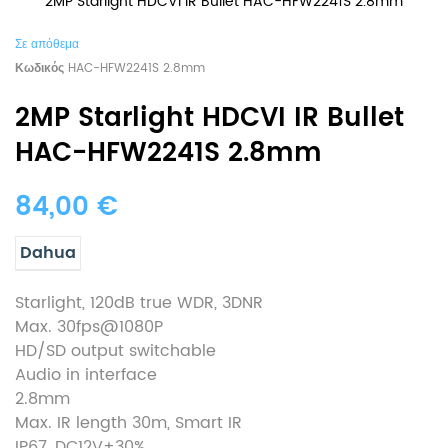
2MP Starlight HDCVI IR Bullet HAC-HFW2241S 2.8mm
Σε απόθεμα
Κωδικός
HAC-HFW2241S 2.8mm
2MP Starlight HDCVI IR Bullet
HAC-HFW2241S 2.8mm
84,00 €
Dahua
Starlight, 120dB true WDR, 3DNR
Max. 30fps@1080P
HD/SD output switchable
Audio in interface
2.8mm
Max. IR length 30m, Smart IR
IP67, DC12V±30%