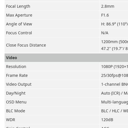
Focal Length
2.8mm
Max Aperture
F1.6
Angle of View
H: 86.9° (110°
Focus Control
N/A
1200mm (500
Close Focus Distance
47.2'' (19.7"/ 8
Video
Resolution
1080P (1920×
Frame Rate
25/30fps@108
Video Output
1-channel BNC
Day/Nigh
t
Auto (ICR) / 
OSD Menu
Multi-langua
BL
C Mod
e
BLC / HLC / 
WDR
120dB