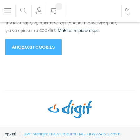
Χρησιμοποιούμε cookies για να βελτιώσουμε την
Gr
εμπειρία σας.
Για να συμμορφωθείτε με τη νέα οδηγία για
την ιδιωτική ζωή, πρέπει να ζητήσουμε τη συναίνεσή σας
για να ορίσετε τα cookies.
Μάθετε περισσότερα
.
ΑΠΟΔΟΧΉ COOKIES
Αρχική
2MP Starlight HDCVI IR Bullet HAC-HFW2241S 2.8mm